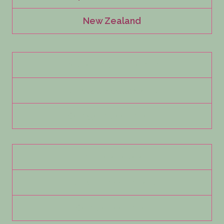
New Zealand
Política de privacidad
Términos y condiciones
Código de conducta
Privacy policy
Terms and conditions
Code of conduct