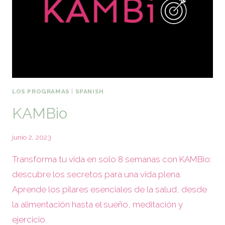
LOS PROGRAMAS
|
SPANISH
KAMBio
junio 2, 2023
Transforma tu vida en solo 8 semanas con KAMBio:
descubre los secretos para una vida plena.
Aprende los pilares esenciales de la salud, desde
la alimentación hasta el sueño, meditación y
ejercicio.