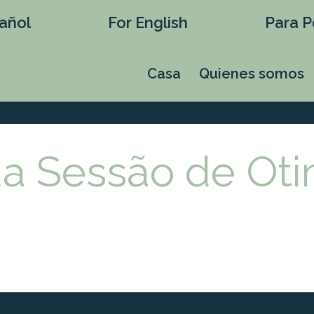
añol
For English
Para P
Casa
Quienes somos
a Sessão de Oti