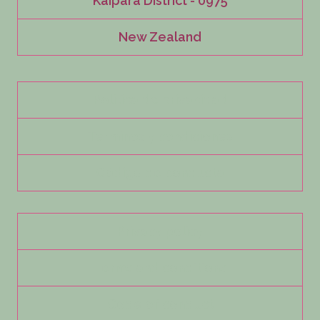
Kaipara District - 0975
New Zealand
Política de privacidad
Términos y condiciones
Código de conducta
Privacy policy
Terms and conditions
Code of conduct