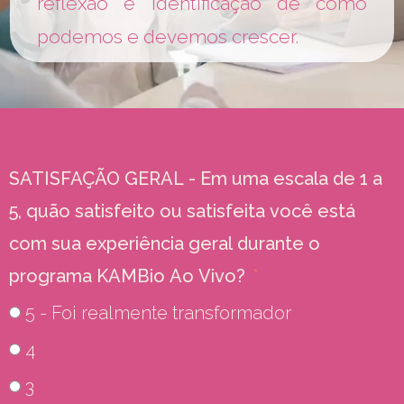
reflexão e identificação de como
podemos e devemos crescer.
SATISFAÇÃO GERAL - Em uma escala de 1 a
5, quão satisfeito ou satisfeita você está
com sua experiência geral durante o
programa KAMBio Ao Vivo?
5 - Foi realmente transformador
4
3