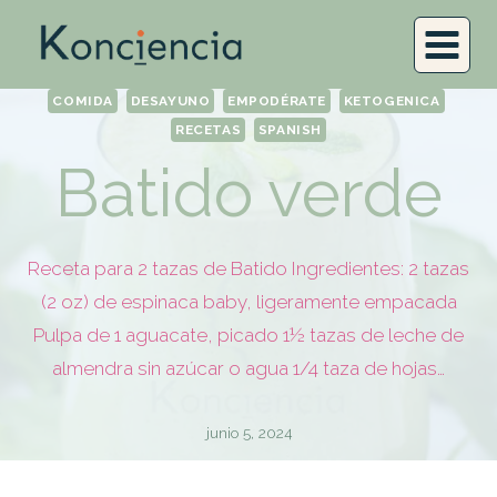
COMIDA
DESAYUNO
EMPODÉRATE
KETOGENICA
RECETAS
SPANISH
Batido verde
Receta para 2 tazas de Batido Ingredientes: 2 tazas
(2 oz) de espinaca baby, ligeramente empacada
Pulpa de 1 aguacate, picado 1½ tazas de leche de
almendra sin azúcar o agua 1/4 taza de hojas…
junio 5, 2024