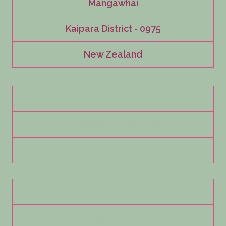
Mangawhai
Kaipara District - 0975
New Zealand
Política de privacidad
Términos y condiciones
Código de conducta
Privacy policy
Terms and conditions